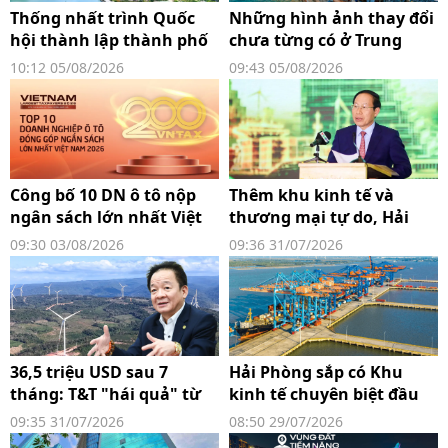
Thống nhất trình Quốc
Những hình ảnh thay đổi
hội thành lập thành phố
chưa từng có ở Trung
Quảng Ninh, Bắc Ninh
tâm Hội nghị APEC lớn
10:12 05/08/2026
09:43 05/08/2026
nhất thế giới tại Phú
Quốc
Công bố 10 DN ô tô nộp
Thêm khu kinh tế và
ngân sách lớn nhất Việt
thương mại tự do, Hải
Nam 2026: Ai đã tạo nên
Phòng tầm cỡ thế nào?
09:30 03/08/2026
09:36 31/07/2026
gần 94.000 tỷ đồng?
36,5 triệu USD sau 7
Hải Phòng sắp có Khu
tháng: T&T "hái quả" từ
kinh tế chuyên biệt đầu
dự án điện gió xuyên biên
tiên rộng hơn 5.300 ha,
09:35 31/07/2026
08:50 29/07/2026
giới
khởi động Khu thương