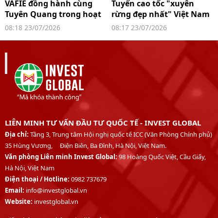
VAFIE đồng hành cùng
Tuyến cao tốc "xuyên
Tuyên Quang trong hoạt
rừng đẹp nhất" Việt Nam
động xúc tiến đầu tư
hơn 18.000 tỷ đồng do Tập
08:18 23/07/2026
08:17 23/07/2026
đoàn Sơn Hải đầu tư có
diễn biến mới
LIÊN MINH TƯ VẤN ĐẦU TƯ QUỐC TẾ - INVEST GLOBAL
Địa chỉ:
Tầng 3, Trung tâm Hội nghị quốc tế ICC (Văn Phòng Chính phủ)
35 Hùng Vương, Điện Biên, Ba Đình, Hà Nội, Việt Nam.
Văn phòng Liên minh Invest Global:
98 Hoàng Quốc Việt, Cầu Giấy,
Hà Nội, Việt Nam
Điện thoại /
Hotline:
0982 737679
Email:
info@investglobal.vn
Website:
investglobal.vn