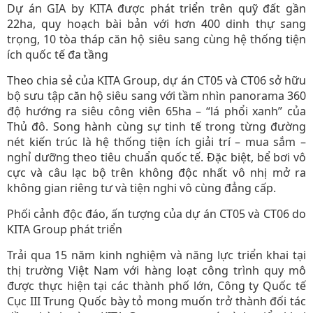
Dự án GIA by KITA được phát triển trên quỹ đất gần
22ha, quy hoạch bài bản với hơn 400 dinh thự sang
trọng, 10 tòa tháp căn hộ siêu sang cùng hệ thống tiện
ích quốc tế đa tầng
Theo chia sẻ của KITA Group, dự án CT05 và CT06 sở hữu
bộ sưu tập căn hộ siêu sang với tầm nhìn panorama 360
độ hướng ra siêu công viên 65ha – “lá phổi xanh” của
Thủ đô. Song hành cùng sự tinh tế trong từng đường
nét kiến trúc là hệ thống tiện ích giải trí – mua sắm –
nghỉ dưỡng theo tiêu chuẩn quốc tế. Đặc biệt, bể bơi vô
cực và câu lạc bộ trên không độc nhất vô nhị mở ra
không gian riêng tư và tiện nghi vô cùng đẳng cấp.
Phối cảnh độc đáo, ấn tượng của dự án CT05 và CT06 do
KITA Group phát triển
Trải qua 15 năm kinh nghiệm và năng lực triển khai tại
thị trường Việt Nam với hàng loạt công trình quy mô
được thực hiện tại các thành phố lớn, Công ty Quốc tế
Cục III Trung Quốc bày tỏ mong muốn trở thành đối tác