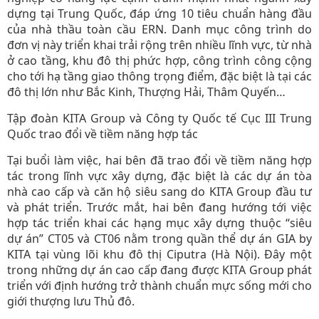
dựng tại Trung Quốc, đáp ứng 10 tiêu chuẩn hàng đầu
của nhà thầu toàn cầu ERN. Danh mục công trình do
đơn vị này triển khai trải rộng trên nhiều lĩnh vực, từ nhà
ở cao tầng, khu đô thị phức hợp, công trình công cộng
cho tới hạ tầng giao thông trọng điểm, đặc biệt là tại các
đô thị lớn như Bắc Kinh, Thượng Hải, Thâm Quyến…
Tập đoàn KITA Group và Công ty Quốc tế Cục III Trung
Quốc trao đổi về tiềm năng hợp tác
Tại buổi làm việc, hai bên đã trao đổi về tiềm năng hợp
tác trong lĩnh vực xây dựng, đặc biệt là các dự án tòa
nhà cao cấp và căn hộ siêu sang do KITA Group đầu tư
và phát triển. Trước mắt, hai bên đang hướng tới việc
hợp tác triển khai các hạng mục xây dựng thuộc “siêu
dự án” CT05 và CT06 nằm trong quần thể dự án GIA by
KITA tại vùng lõi khu đô thị Ciputra (Hà Nội). Đây một
trong những dự án cao cấp đang được KITA Group phát
triển với định hướng trở thành chuẩn mực sống mới cho
giới thượng lưu Thủ đô.