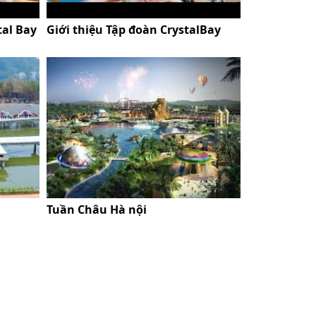
tal Bay
Giới thiệu Tập đoàn CrystalBay
Tuần Châu Hà nội