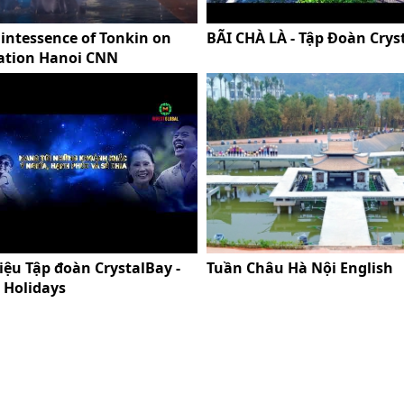
intessence of Tonkin on
BÃI CHÀ LÀ - Tập Đoàn Crys
ation Hanoi CNN
iệu Tập đoàn CrystalBay -
Tuần Châu Hà Nội English
l Holidays