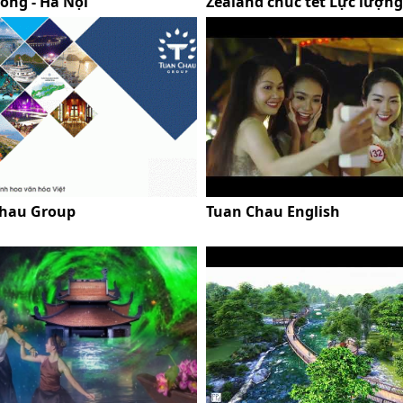
ồng - Hà Nội
Zealand chúc tết Lực lượng
gìn Hòa Bình
hau Group
Tuan Chau English