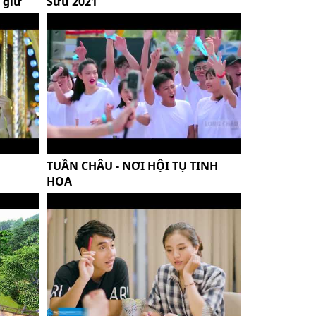
 giữ
Sửu 2021
TUẦN CHÂU - NƠI HỘI TỤ TINH
HOA