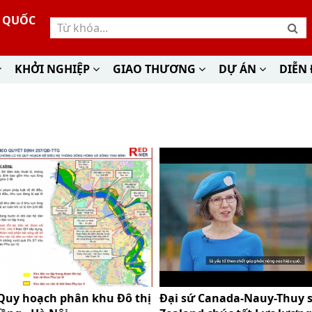
Ư QUỐC
KHỞI NGHIỆP
GIAO THƯƠNG
DỰ ÁN
DIỄN
Quy hoạch phân khu Đô thị
Đại sứ Canada-Nauy-Thuy 