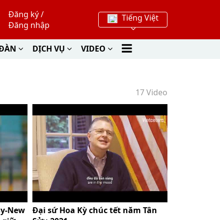
Đăng ký
/
Tiếng Việt
Đăng nhập
 ĐÀN
DỊCH VỤ
VIDEO
17 Video
sy-New
Đại sứ Hoa Kỳ chúc tết năm Tân