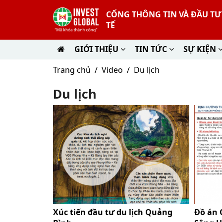
CỔNG THÔNG TIN VÀ ĐẦU T
TẾ
GIỚI THIỆU
TIN TỨC
SỰ KIỆN
Trang chủ
Video
Du lịch
Du lịch
Xúc tiến đầu tư du lịch Quảng
Đồ án 