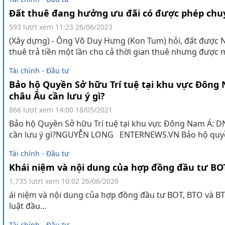
Đất thuê đang hưởng ưu đãi có được phép ch
593 lượt xem
11:23 26/06/2023
(Xây dựng) - Ông Võ Duy Hưng (Kon Tum) hỏi, đất được 
thuê trả tiền một lần cho cả thời gian thuê nhưng được m
Tài chính - Đầu tư
Bảo hộ Quyền Sở hữu Trí tuệ tại khu vực Đôn
châu Âu cần lưu ý gì?
866 lượt xem
14:00 18/05/2021
Bảo hộ Quyền Sở hữu Trí tuệ tại khu vực Đông Nam Á: 
cần lưu ý gì?NGUYỄN LONG ENTERNEWS.VN Bảo hộ quyền
Tài chính - Đầu tư
Khái niệm và nội dung của hợp đồng đầu tư BOT
1,735 lượt xem
10:02 26/06/2020
ái niệm và nội dung của hợp đồng đầu tư BOT, BTO và B
luật đầu...
Tài chính - Đầu tư