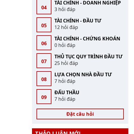
TÀI CHÍNH - DOANH NGHIỆP
04
3 hỏi đáp
TÀI CHÍNH - ĐẦU TƯ
05
12 hỏi đáp
TÀI CHÍNH - CHỨNG KHOÁN
06
0 hỏi đáp
THỦ TỤC QUY TRÌNH ĐẦU TƯ
07
25 hỏi đáp
LỰA CHỌN NHÀ ĐẦU TƯ
08
7 hỏi đáp
ĐẤU THẦU
09
7 hỏi đáp
Đặt câu hỏi
THẢO LUẬN MỚI