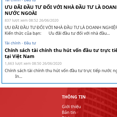
ƯU ĐÃI ĐẦU TƯ ĐỐI VỚI NHÀ ĐẦU TƯ LÀ DOAN
NƯỚC NGOÀI
837 lượt xem
08:52 26/06/2020
ƯU ĐÃI ĐẦU TƯ ĐỐI VỚI NHÀ ĐẦU TƯ LÀ DOANH NGHI
Kiến thức của bạn: Ưu đãi đầu tư đối với nhà đầu...
Tài chính - Đầu tư
Chính sách tài chính thu hút vốn đầu tư trực t
tại Việt Nam
1,663 lượt xem
08:50 26/06/2020
Chính sách tài chính thu hút vốn đầu tư trực tiếp nước n
In...
THÔNG TIN
Giới thiệu
Bản tin