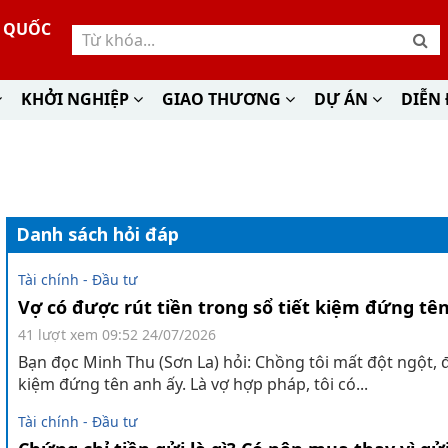
Ư QUỐC
KHỞI NGHIỆP
GIAO THƯƠNG
DỰ ÁN
DIỄN
Danh sách hỏi đáp
Tài chính - Đầu tư
Vợ có được rút tiền trong sổ tiết kiệm đứng tê
41 lượt xem
09:52 24/07/2026
Bạn đọc Minh Thu (Sơn La) hỏi: Chồng tôi mất đột ngột, để
kiệm đứng tên anh ấy. Là vợ hợp pháp, tôi có...
Tài chính - Đầu tư