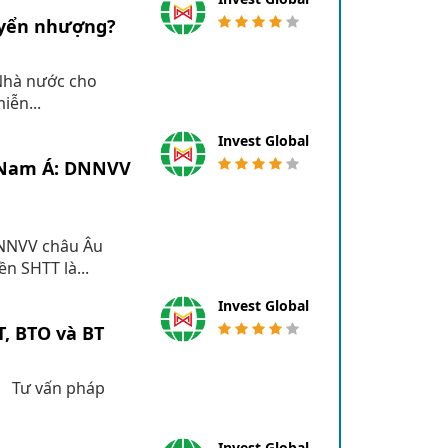
uyển nhượng?
Nhà nước cho
iễn...
Invest Global
g Nam Á: DNNVV
DNNVV châu Âu
 SHTT là...
Invest Global
, BTO và BT
T Tư vấn pháp
Invest Global