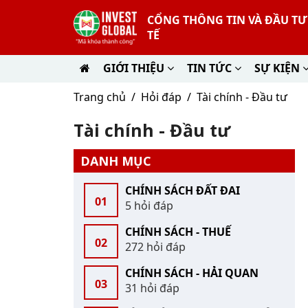
CỔNG THÔNG TIN VÀ ĐẦU T
TẾ
GIỚI THIỆU
TIN TỨC
SỰ KIỆN
Trang chủ
Hỏi đáp
Tài chính - Đầu tư
Tài chính - Đầu tư
DANH MỤC
CHÍNH SÁCH ĐẤT ĐAI
01
5 hỏi đáp
CHÍNH SÁCH - THUẾ
02
272 hỏi đáp
CHÍNH SÁCH - HẢI QUAN
03
31 hỏi đáp