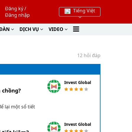
Đăng ký
/
Tiếng Việt
Đăng nhập
 ĐÀN
DỊCH VỤ
VIDEO
12 hỏi đáp
Invest Global
n chồng?
 lại một sổ tiết
Invest Global