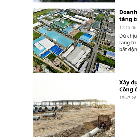
Doanh
tăng 
17:15 06
Dù chịu
tăng tr
bất độn
Xây dự
Công 
15:47 26