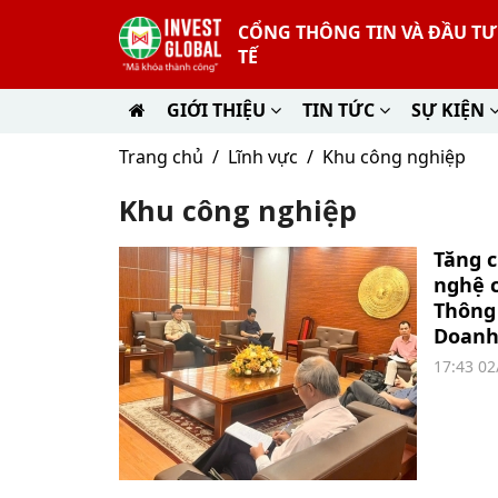
CỔNG THÔNG TIN VÀ ĐẦU T
TẾ
GIỚI THIỆU
TIN TỨC
SỰ KIỆN
Trang chủ
Lĩnh vực
Khu công nghiệp
Khu công nghiệp
Tăng c
nghệ c
Thông 
Doanh
17:43 02