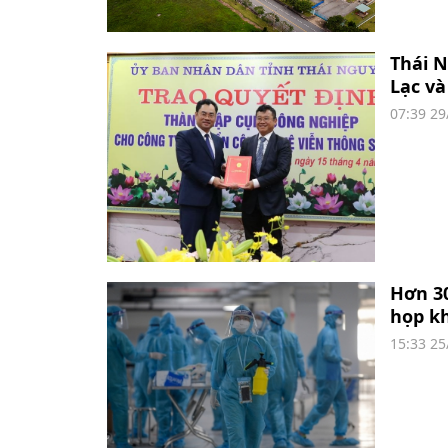
Thái 
Lạc v
07:39 29
Hơn 30
họp k
15:33 25