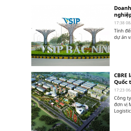
Doanh 
nghiệp
17:38 08
Tính đế
dự án v
CBRE l
Quốc t
17:23 06
Công ty
đơn vị 
Logistic