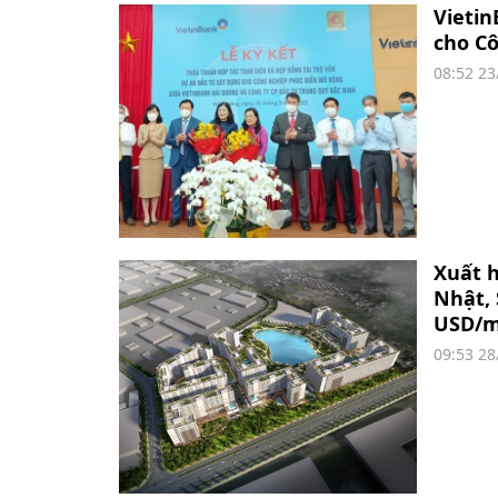
Vietin
cho Cô
08:52 23
Xuất h
Nhật, 
USD/
09:53 28