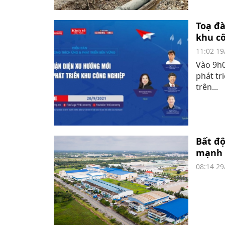
Toạ đ
khu c
11:02 19
Vào 9h0
phát tr
trên...
Bất đ
mạnh
08:14 29