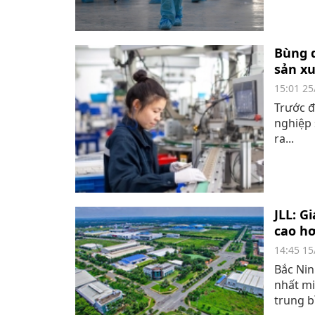
Bùng d
sản xu
15:01 25
Trước đ
nghiệp 
ra...
JLL: 
cao h
14:45 15
Bắc Nin
nhất mi
trung bì