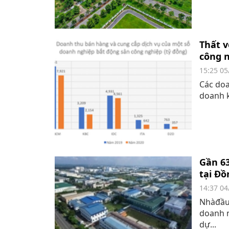
Thất v
công 
15:25 05
Các doa
doanh k
Gần 63
tại Đồ
14:37 04
Nhàđầut
doanh n
dự...