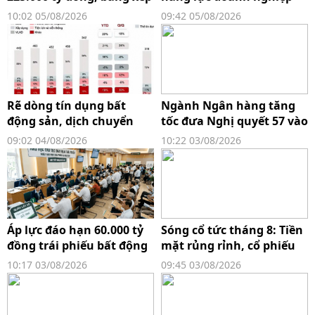
hạng lợi nhuận xuất hiện
Việt không đồng nghĩa
10:02 05/08/2026
09:42 05/08/2026
màn "đổi ngôi" ngoạn
với giảm vai trò FDI
mục
Rẽ dòng tín dụng bất
Ngành Ngân hàng tăng
động sản, dịch chuyển
tốc đưa Nghị quyết 57 vào
vốn khỏi phân khúc đầu
cuộc sống
09:02 04/08/2026
10:22 03/08/2026
cơ
Áp lực đáo hạn 60.000 tỷ
Sóng cổ tức tháng 8: Tiền
đồng trái phiếu bất động
mặt rủng rỉnh, cổ phiếu
sản: Phân hóa gay gắt và
nhân đôi
10:17 03/08/2026
09:45 03/08/2026
bài toán rủi ro cho ngân
hàng