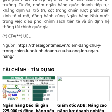
trường. Từ đó, nhóm ngân hàng quốc doanh tiếp tục
khẳng định vai trò trụ cột trong chiến lược phát triển
kinh tế vĩ mô, đồng hành cùng Ngân hàng Nhà nước
trong việc điều phối chính sách tiền tệ và ổn định hệ
thống tài chính quốc gia.
(*) CFA(**) UEL
Nguồn:
https://thesaigontimes.vn/diem-dang-chu-y-
trong-chien-luoc-kinh-doanh-cua-ba-ong-lon-ngan-
hang/
TÀI CHÍNH - TÍN DỤNG
Ngân hàng báo lãi gần
Giám đốc ADB: Nâng cao
225.000 tỷ đồng, bảng xếp
năng lực doanh nghiệp