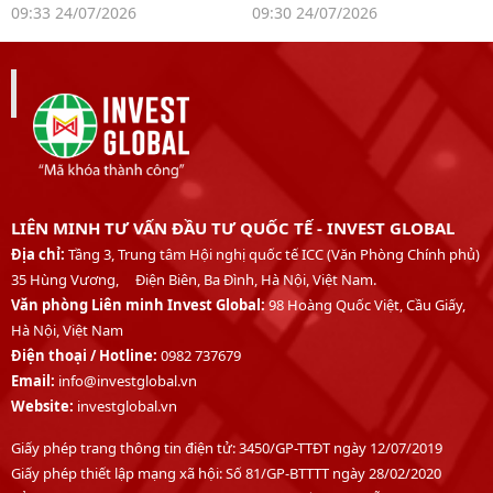
"tấm vé" tiếp cận vốn
mô lớn, dòng tiền được
09:33 24/07/2026
09:30 24/07/2026
quốc tế
giám sát chặt hơn
LIÊN MINH TƯ VẤN ĐẦU TƯ QUỐC TẾ - INVEST GLOBAL
Địa chỉ:
Tầng 3, Trung tâm Hội nghị quốc tế ICC (Văn Phòng Chính phủ)
35 Hùng Vương, Điện Biên, Ba Đình, Hà Nội, Việt Nam.
Văn phòng Liên minh Invest Global:
98 Hoàng Quốc Việt, Cầu Giấy,
Hà Nội, Việt Nam
Điện thoại /
Hotline:
0982 737679
Email:
info@investglobal.vn
Website:
investglobal.vn
Giấy phép trang thông tin điện tử: 3450/GP-TTĐT ngày 12/07/2019
Giấy phép thiết lập mạng xã hội: Số 81/GP-BTTTT ngày 28/02/2020