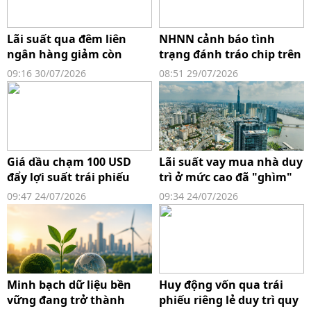
Lãi suất qua đêm liên
NHNN cảnh báo tình
ngân hàng giảm còn
trạng đánh tráo chip trên
2,2%/năm, thấp nhất từ
thẻ, giao dịch chiếm đoạt
09:16 30/07/2026
08:51 29/07/2026
đầu năm
tài sản
Giá dầu chạm 100 USD
Lãi suất vay mua nhà duy
đẩy lợi suất trái phiếu
trì ở mức cao đã "ghìm"
tăng vọt, ECB giữ nguyên
thanh khoản nhà ở
09:47 24/07/2026
09:34 24/07/2026
lãi suất
TP.HCM
Minh bạch dữ liệu bền
Huy động vốn qua trái
vững đang trở thành
phiếu riêng lẻ duy trì quy