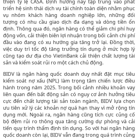
thiện tỷ lệ CASA. Định hướng này tập trung vào phát
triển hệ sinh thái dịch vụ tài chính toàn diện nhằm phục
vụ nhóm khách hàng doanh nghiệp lớn, những đối
tượng có nhu cầu giao dịch đa dạng và dòng tiền ổn
định. Thông qua đó, ngân hàng có thể giảm chi phí huy
động vốn, cải thiện biên lợi nhuận trong bối cảnh chi phí
đầu vào đang có xu hướng gia tăng trở lại. Đồng thời,
việc duy trì tốc độ tăng trưởng tín dụng ở mức hợp lý
cũng tạo dư địa cho VietinBank cải thiện chất lượng tài
sản và kiểm soát rủi ro một cách chủ động.
BIDV là ngân hàng quốc doanh duy nhất đặt mục tiêu
kiểm soát nợ xấu (NPL) làm trọng tâm chiến lược điều
hành trong năm 2025. Trong bối cảnh nhiều khoản vay
liên quan đến bất động sản có nguy cơ ảnh hưởng tiêu
cực đến chất lượng tài sản toàn ngành, BIDV lựa chọn
ưu tiên xử lý các khoản nợ quá hạn thay vì mở rộng tín
dụng mới. Ngoài ra, ngân hàng cũng tích cực củng cố
bộ đệm rủi ro thông qua tăng cường dự phòng và cải
tiến quy trình thẩm định tín dụng. So với hai ngân hàng
quốc doanh còn lại, BIDV vẫn đang trong quá trình củng