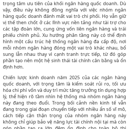
trọng tâm ưu tiên của khối ngân hàng quốc doanh. Dù
vậy, điều này không đồng nghĩa với việc nhóm ngân
hàng quốc doanh đánh mất vai trò chi phối. Họ vẫn giữ
vị thế then chốt ở các lĩnh vực nền tảng như tài trợ cho
các tập đoàn lớn, cung ứng vốn liên ngân hàng và trái
phiếu chính phủ. Xu hướng phân tầng này có thể định
hình một cấu trúc hệ thống ngân hàng đa cấp độ, nơi
mỗi nhóm ngân hàng đóng một vai trò khác nhau, bổ
sung lẫn nhau thay vì cạnh tranh trực tiếp, từ đó góp
phần tạo nên một hệ sinh thái tài chính cân bằng và ổn
định hơn.
Chiến lược kinh doanh năm 2025 của các ngân hàng
quốc doanh, với trọng tâm là kiểm soát rủi ro, tối ưu
hóa chi phí vốn và duy trì mức tăng trưởng tín dụng hợp
lý, thể hiện rõ tầm nhìn hệ thống mà nhóm ngân hàng
này đang theo đuổi. Trong bối cảnh nền kinh tế vẫn
đang trong giai đoạn chuyển tiếp với nhiều ẩn số vĩ mô,
cách tiếp cận thận trọng của nhóm ngân hàng này
không chỉ giúp bảo vệ năng lực tài chính nội tại mà còn
góp phần tạo ra lớp đệm ổn định cho toàn bộ thị