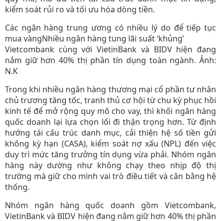
kiểm soát rủi ro và tối ưu hóa dòng tiền.
Các ngân hàng trung ương có nhiều lý do để tiếp tục
mua vàngNhiều ngân hàng tung lãi suất ‘khủng’
Vietcombank cùng với VietinBank và BIDV hiện đang
nắm giữ hơn 40% thị phần tín dụng toàn ngành. Ảnh:
N.K
Trong khi nhiều ngân hàng thương mại cổ phần tư nhân
chủ trương tăng tốc, tranh thủ cơ hội từ chu kỳ phục hồi
kinh tế để mở rộng quy mô cho vay, thì khối ngân hàng
quốc doanh lại lựa chọn lối đi thận trọng hơn. Từ định
hướng tái cấu trúc danh mục, cải thiện hệ số tiền gửi
không kỳ hạn (CASA), kiểm soát nợ xấu (NPL) đến việc
duy trì mức tăng trưởng tín dụng vừa phải. Nhóm ngân
hàng này dường như không chạy theo nhịp độ thị
trường mà giữ cho mình vai trò điều tiết và cân bằng hệ
thống.
Nhóm ngân hàng quốc doanh gồm Vietcombank,
VietinBank và BIDV hiện đang nắm giữ hơn 40% thị phần