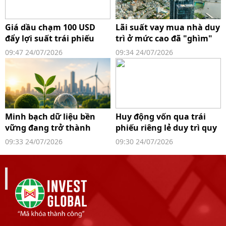
Giá dầu chạm 100 USD
Lãi suất vay mua nhà duy
đẩy lợi suất trái phiếu
trì ở mức cao đã "ghìm"
tăng vọt, ECB giữ nguyên
thanh khoản nhà ở
09:47 24/07/2026
09:34 24/07/2026
lãi suất
TP.HCM
Minh bạch dữ liệu bền
Huy động vốn qua trái
vững đang trở thành
phiếu riêng lẻ duy trì quy
"tấm vé" tiếp cận vốn
mô lớn, dòng tiền được
09:33 24/07/2026
09:30 24/07/2026
quốc tế
giám sát chặt hơn