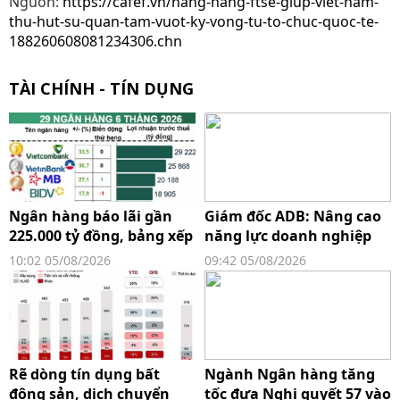
Nguồn:
https://cafef.vn/nang-hang-ftse-giup-viet-nam-
thu-hut-su-quan-tam-vuot-ky-vong-tu-to-chuc-quoc-te-
188260608081234306.chn
TÀI CHÍNH - TÍN DỤNG
Ngân hàng báo lãi gần
Giám đốc ADB: Nâng cao
225.000 tỷ đồng, bảng xếp
năng lực doanh nghiệp
hạng lợi nhuận xuất hiện
Việt không đồng nghĩa
10:02 05/08/2026
09:42 05/08/2026
màn "đổi ngôi" ngoạn
với giảm vai trò FDI
mục
Rẽ dòng tín dụng bất
Ngành Ngân hàng tăng
động sản, dịch chuyển
tốc đưa Nghị quyết 57 vào