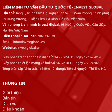
LIÊN MINH TƯ VẤN ĐẦU TƯ QUỐC TẾ - INVEST GLOBAL
Địa chỉ:
Tầng 3, Trung tâm Hội nghị quốc tế ICC (Văn Phòng Chính phủ)
35 Hùng Vương, Điện Biên, Ba Đình, Hà Nội, Việt Nam.
Văn phòng Liên minh Invest Global:
98 Hoàng Quốc Việt, Cầu Giấy,
Hà Nội, Việt Nam
Điện thoại /
Hotline:
0982 737679
Email:
info@investglobal.vn
Website:
investglobal.vn
Giấy phép trang thông tin điện tử: 3450/GP-TTĐT ngày 12/07/2019
Giấy phép thiết lập mạng xã hội: Số 81/GP-BTTTT ngày 28/02/2020
Tổng biên tập (chịu trách nhiệm nội dung): Tiến sĩ Nguyễn Thị Thu Hà.
THÔNG TIN
Giới thiệu
Bản tin
Dịch vụ
Điều khoản