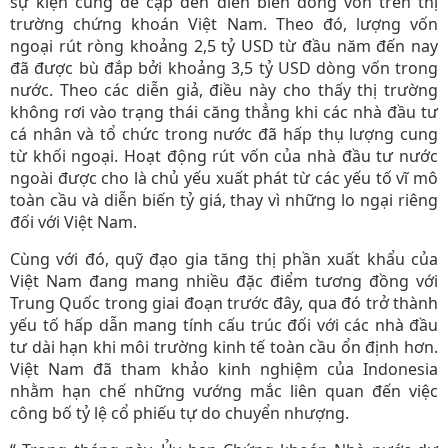
sự kiện cũng đề cập đến diễn biến dòng vốn trên thị
trường chứng khoán Việt Nam. Theo đó, lượng vốn
ngoại rút ròng khoảng 2,5 tỷ USD từ đầu năm đến nay
đã được bù đắp bởi khoảng 3,5 tỷ USD dòng vốn trong
nước. Theo các diễn giả, điều này cho thấy thị trường
không rơi vào trạng thái căng thẳng khi các nhà đầu tư
cá nhân và tổ chức trong nước đã hấp thụ lượng cung
từ khối ngoại. Hoạt động rút vốn của nhà đầu tư nước
ngoài được cho là chủ yếu xuất phát từ các yếu tố vĩ mô
toàn cầu và diễn biến tỷ giá, thay vì những lo ngại riêng
đối với Việt Nam.
Cùng với đó, quỹ đạo gia tăng thị phần xuất khẩu của
Việt Nam đang mang nhiều đặc điểm tương đồng với
Trung Quốc trong giai đoạn trước đây, qua đó trở thành
yếu tố hấp dẫn mang tính cấu trúc đối với các nhà đầu
tư dài hạn khi môi trường kinh tế toàn cầu ổn định hơn.
Việt Nam đã tham khảo kinh nghiệm của Indonesia
nhằm hạn chế những vướng mắc liên quan đến việc
công bố tỷ lệ cổ phiếu tự do chuyển nhượng.