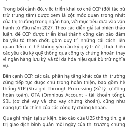
Trong bối cảnh đó, việc triển khai cơ chế CCP (đối tác bù
trừ trung tâm) được xem là cột mốc quan trọng nhất
của thị trường trong ngắn hạn, với mục tiêu đưa vào vận
hành từ đầu năm 2027. Theo các diễn giả tại phiên thảo
luận, để CCP được triển khai thành công cần bảo đảm
ba yếu tố then chốt, gồm duy trì những cải cách liên
quan đến cơ chế không yêu cầu ký quỹ trước, thực hiện
các yêu cầu ký quỹ thông qua công ty chứng khoán thay
vì ngân hàng lưu ký, và tối đa hóa hiệu quả bù trừ nghĩa
vụ.
Bên cạnh CCP, các cấu phần hạ tầng khác của thị trường
cũng tiếp tục được chú trọng hoàn thiện, bao gồm hệ
thống STP (Straight Through Processing (Xử lý tự động
hoàn toàn), OTA (Omnibus Account - tài khoản tổng),
SBL (cơ chế vay và cho vay chứng khoán), cũng như
năng lực tài chính của các công ty chứng khoán.
Qua ghi nhận tại sự kiện, báo cáo của UBS thông tin, giá
trị giao dịch bình quân mỗi ngày của thị trường chứng