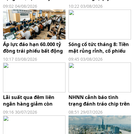
vốn khỏi phân khúc đầu
cuộc sống
09:02 04/08/2026
10:22 03/08/2026
cơ
Áp lực đáo hạn 60.000 tỷ
Sóng cổ tức tháng 8: Tiền
đồng trái phiếu bất động
mặt rủng rỉnh, cổ phiếu
sản: Phân hóa gay gắt và
nhân đôi
10:17 03/08/2026
09:45 03/08/2026
bài toán rủi ro cho ngân
hàng
Lãi suất qua đêm liên
NHNN cảnh báo tình
ngân hàng giảm còn
trạng đánh tráo chip trên
2,2%/năm, thấp nhất từ
thẻ, giao dịch chiếm đoạt
09:16 30/07/2026
08:51 29/07/2026
đầu năm
tài sản