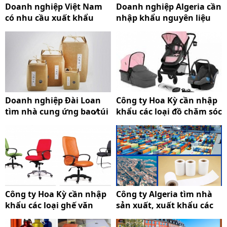
Doanh nghiệp Việt Nam
Doanh nghiệp Algeria cần
có nhu cầu xuất khẩu
nhập khẩu nguyên liệu
Ống hút tinh bột từ ngũ
nhựa, giấy, thuỷ tinh
cốc
Doanh nghiệp Đài Loan
Công ty Hoa Kỳ cần nhập
tìm nhà cung ứng bao⁄túi
khẩu các loại đồ chăm sóc
đựng gạo
trẻ em
Công ty Hoa Kỳ cần nhập
Công ty Algeria tìm nhà
khẩu các loại ghế văn
sản xuất, xuất khẩu các
phòng
cuộn giấy in