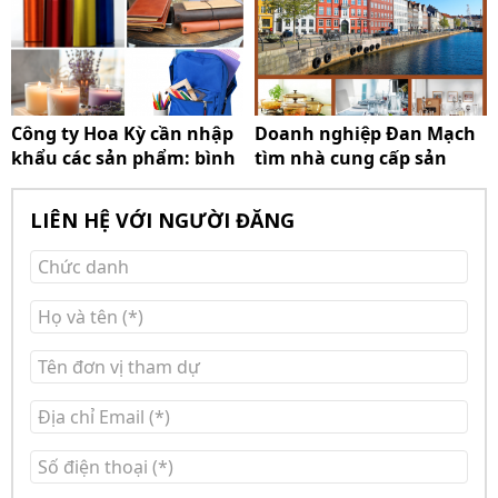
Công ty Hoa Kỳ cần nhập
Doanh nghiệp Đan Mạch
khẩu các sản phẩm: bình
tìm nhà cung cấp sản
đựng nước, ba lô, chăn,
phẩm nhà bếp bằng thủy
sổ tay, nến
tinh
LIÊN HỆ VỚI NGƯỜI ĐĂNG