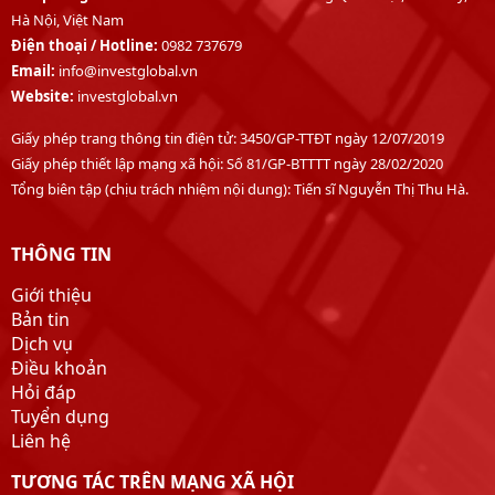
Hà Nội, Việt Nam
Điện thoại /
Hotline:
0982 737679
Email:
info@investglobal.vn
Website:
investglobal.vn
Giấy phép trang thông tin điện tử: 3450/GP-TTĐT ngày 12/07/2019
Giấy phép thiết lập mạng xã hội: Số 81/GP-BTTTT ngày 28/02/2020
Tổng biên tập (chịu trách nhiệm nội dung): Tiến sĩ Nguyễn Thị Thu Hà.
THÔNG TIN
Giới thiệu
Bản tin
Dịch vụ
Điều khoản
Hỏi đáp
Tuyển dụng
Liên hệ
TƯƠNG TÁC TRÊN MẠNG XÃ HỘI