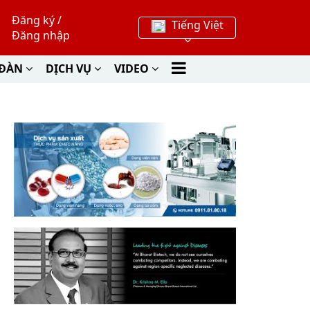
Đăng ký
/
Tiếng Việt
Đăng nhập
 ĐÀN
DỊCH VỤ
VIDEO