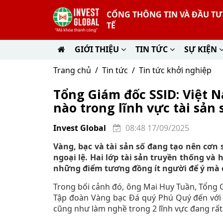
CỔNG THÔNG TIN VÀ ĐẦU T
TẾ
GIỚI THIỆU
TIN TỨC
SỰ KIỆN
Trang chủ
Tin tức
Tin tức khởi nghiệp
Tổng Giám đốc SSID: Việt 
nào trong lĩnh vực tài sản 
Invest Global
08:48 17/09/2025
Vàng, bạc và tài sản số đang tạo nên cơn
ngoại lệ. Hai lớp tài sản truyền thống và
những điểm tương đồng ít người để ý mà c
Trong bối cảnh đó, ông Mai Huy Tuần, Tổng G
Tập đoàn Vàng bạc Đá quý Phú Quý đến với T
cũng như làm nghề trong 2 lĩnh vực đang rất 