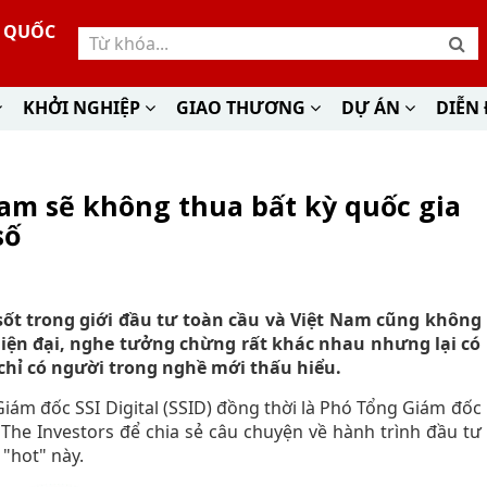
Ư QUỐC
KHỞI NGHIỆP
GIAO THƯƠNG
DỰ ÁN
DIỄN
Nam sẽ không thua bất kỳ quốc gia
số
 sốt trong giới đầu tư toàn cầu và Việt Nam cũng không
 hiện đại, nghe tưởng chừng rất khác nhau nhưng lại có
hỉ có người trong nghề mới thấu hiểu.
iám đốc SSI Digital (SSID) đồng thời là Phó Tổng Giám đốc
he Investors để chia sẻ câu chuyện về hành trình đầu tư
"hot" này.