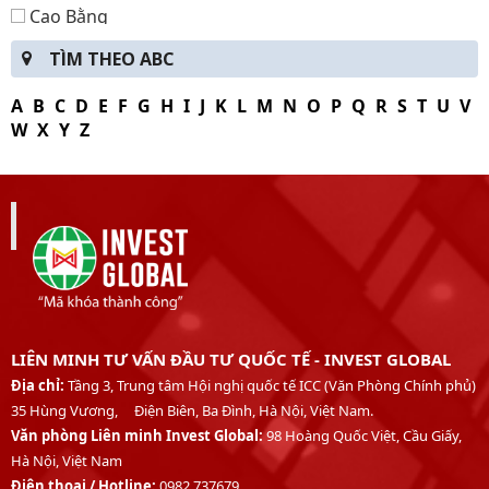
Cao Bằng
Lạng Sơn
TÌM THEO ABC
Tuyên Quang
Thái Nguyên
A
B
C
D
E
F
G
H
I
J
K
L
M
N
O
P
Q
R
S
T
U
V
Điện Biên
W
X
Y
Z
Lai Châu
Sơn La
Lào Cai
Phú Thọ
Bắc Ninh
Hưng Yên
Nam Định
Thanh Hóa
LIÊN MINH TƯ VẤN ĐẦU TƯ QUỐC TẾ - INVEST GLOBAL
Nghệ An
Địa chỉ:
Tầng 3, Trung tâm Hội nghị quốc tế ICC (Văn Phòng Chính phủ)
Hà Tĩnh
35 Hùng Vương, Điện Biên, Ba Đình, Hà Nội, Việt Nam.
Quảng Trị
Văn phòng Liên minh Invest Global:
98 Hoàng Quốc Việt, Cầu Giấy,
Thừa Thiên Huế
Hà Nội, Việt Nam
Quảng Ngãi
Điện thoại /
Hotline:
0982 737679