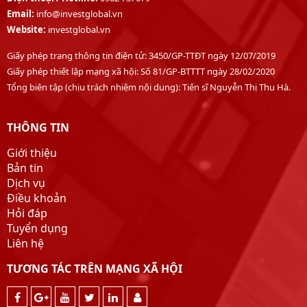
Khánh Hòa
Email:
info@investglobal.vn
Gia Lai
Website:
investglobal.vn
Đắk Nông
Giấy phép trang thông tin điện tử: 3450/GP-TTĐT ngày 12/07/2019
Lâm Đồng
Giấy phép thiết lập mạng xã hội: Số 81/GP-BTTTT ngày 28/02/2020
Đồng Nai
Tổng biên tập (chịu trách nhiệm nội dung): Tiến sĩ Nguyễn Thị Thu Hà.
Tây Ninh
Vĩnh Long
THÔNG TIN
Đồng Tháp
An Giang
Giới thiệu
Cà Mau
Bản tin
Dịch vụ
Điều khoản
Hỏi đáp
Tuyển dụng
Liên hệ
TƯƠNG TÁC TRÊN MẠNG XÃ HỘI