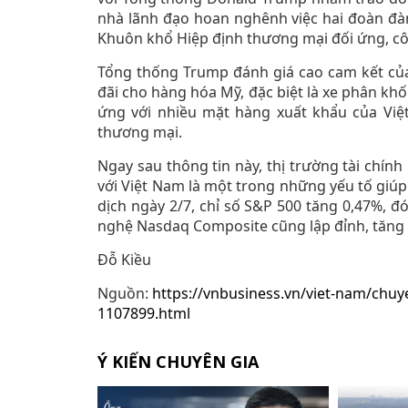
nhà lãnh đạo hoan nghênh việc hai đoàn đ
Khuôn khổ Hiệp định thương mại đối ứng, c
Tổng thống Trump đánh giá cao cam kết của 
đãi cho hàng hóa Mỹ, đặc biệt là xe phân kh
ứng với nhiều mặt hàng xuất khẩu của Việ
thương mại.
Ngay sau thông tin này, thị trường tài chín
với Việt Nam là một trong những yếu tố giúp
dịch ngày 2/7, chỉ số S&P 500 tăng 0,47%, đ
nghệ Nasdaq Composite cũng lập đỉnh, tăng 
Đỗ Kiều
Nguồn:
https://vnbusiness.vn/viet-nam/chu
1107899.html
Ý KIẾN CHUYÊN GIA