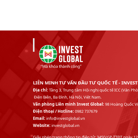
LIÊN MINH TƯ VẤN ĐẦU TƯ QUỐC TẾ - INVES
Địa chỉ:
Tầng 3, Trung tâm Hội nghị quốc tế ICC (Văn 
Điện Biên, Ba Đình, Hà Nội, Việt Nam.
Văn phòng Liên minh Invest Global:
98 Hoàng Quốc Việ
Điện thoại /
Hotline:
0982 737679
Email:
info@investglobal.vn
Website:
investglobal.vn
Giấy phép trang thông tin điện tử: 3450/GP-TTĐT ngày 1