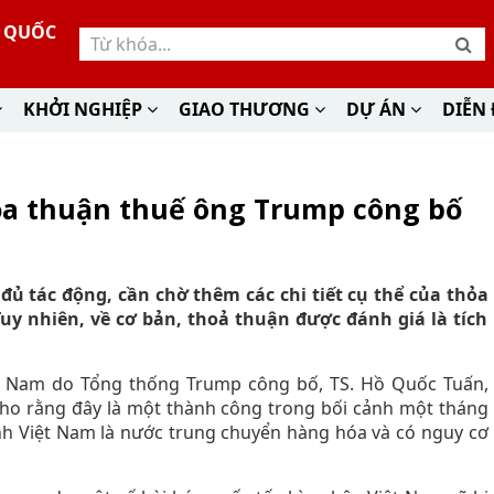
Ư QUỐC
KHỞI NGHIỆP
GIAO THƯƠNG
DỰ ÁN
DIỄN
ỏa thuận thuế ông Trump công bố
đủ tác động, cần chờ thêm các chi tiết cụ thể của thỏa
Tuy nhiên, về cơ bản, thoả thuận được đánh giá là tích
t Nam do Tổng thống Trump công bố, TS. Hồ Quốc Tuấn,
) cho rằng đây là một thành công trong bối cảnh một tháng
nh Việt Nam là nước trung chuyển hàng hóa và có nguy cơ