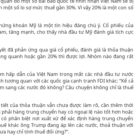
bi quan do một số bài báo quốc tế nhìn nhận Việt Nam sẽ bị
 một số lo sợ mức thuế gần 30%. Vì vậy 20% là một con số
hứng khoán Mỹ là một tín hiệu đáng chú ý. Cổ phiếu của
Nam, tăng mạnh, cho thấy nhà đầu tư Mỹ đánh giá tích cực
yết đã phản ứng qua giá cổ phiếu, đánh giá là thỏa thuận
ung quanh hoặc gần 20% thì được lợi. Nhóm nào đang rất
iảm hấp dẫn của Việt Nam trong mắt các nhà đầu tư nước
h tương quan với các quốc gia cạnh tranh FDI khác: “Kể cả
am sang các nước đó không? Câu chuyện không chỉ là thuế
tiết của thỏa thuận vẫn chưa được làm rõ, cần thêm thời
 phải hàng trung chuyển hay có ngoại lệ nào tốt hơn hoặc
, có phân biệt nơi xuất xứ để xác định hàng trung chuyển
huế khác ông Trump đang áp lên các nước, thoả thuận với
a hay chỉ tính thuế đối ứng?”.