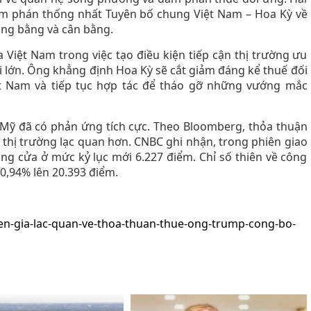
àm phán thống nhất Tuyên bố chung Việt Nam – Hoa Kỳ về
ông bằng và cân bằng.
Việt Nam trong việc tạo điều kiện tiếp cận thị trường ưu
ối lớn. Ông khẳng định Hoa Kỳ sẽ cắt giảm đáng kể thuế đối
t Nam và tiếp tục hợp tác để tháo gỡ những vướng mắc
h Mỹ đã có phản ứng tích cực. Theo Bloomberg, thỏa thuận
 thị trường lạc quan hơn. CNBC ghi nhận, trong phiên giao
óng cửa ở mức kỷ lục mới 6.227 điểm. Chỉ số thiên về công
0,94% lên 20.393 điểm.
yen-gia-lac-quan-ve-thoa-thuan-thue-ong-trump-cong-bo-