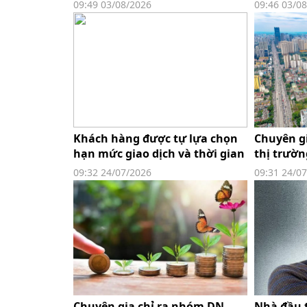
đang ở đầu sóng lớn, tận dụng
hồi phục
09:49 03/08/2026
09:46 03/0
nhịp hồi để cơ cấu danh mục
rơi mạnh
Khách hàng được tự lựa chọn
Chuyên gi
hạn mức giao dịch và thời gian
thị trườn
chờ
từ nay đ
09:32 24/07/2026
09:31 24/0
Chuyên gia chỉ ra nhóm DN
Nhà đầu t