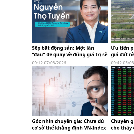
Sếp bất động sản: Một lần
Ưu tiên p
“đau” để quay về đúng giá trị sẽ
giá đất n
tốt hơn nhiều lần hưng phấn
09:12 07/08/2026
09:42 05/0
ngắn hạn rồi lại phải trả giá
Góc nhìn chuyên gia: Chưa đủ
Chuyên gi
cơ sở thể khẳng định VN-Index
cho thấy