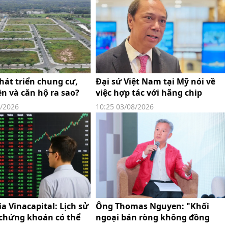
hát triển chung cư,
Đại sứ Việt Nam tại Mỹ nói về
ền và căn hộ ra sao?
việc hợp tác với hãng chip
Nvidia
8/2026
10:25 03/08/2026
a Vinacapital: Lịch sử
Ông Thomas Nguyen: "Khối
 chứng khoán có thể
ngoại bán ròng không đồng