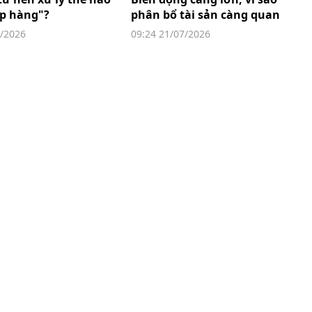
ẹp hàng"?
phân bổ tài sản càng quan
trọng?
7/2026
09:24 21/07/2026