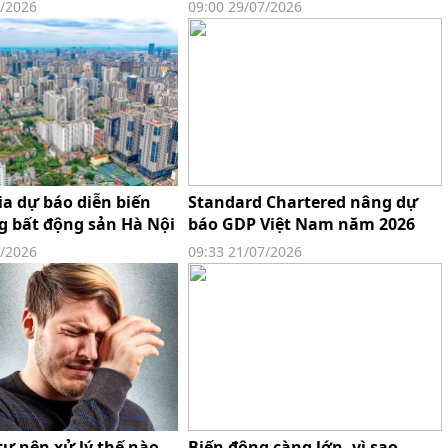
 80–100% sau mỗi cú
nghĩa với việc rời khỏi thị
8/2026
09:00 29/07/2026
trường"
a dự báo diễn biến
Standard Chartered nâng dự
g bất động sản Hà Nội
báo GDP Việt Nam năm 2026
ến cuối năm 2026
lên 9,5%
7/2026
09:33 21/07/2026
ư nên xử lý thế nào
Biến động càng lớn, vì sao