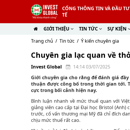
CỔNG THÔNG TIN VÀ ĐẦU T
TẾ
GIỚI THIỆU
TIN TỨC
SỰ KIỆN
Trang chủ
Tin tức
Ý kiến chuyên gia
Chuyên gia lạc quan về th
Invest Global
14:14 03/07/2025
Giới chuyên gia cho rằng để đánh giá đầy 
thuận được công bố trong thời gian tới. 
cực trong bối cảnh hiện nay.
Bình luận nhanh về mức thuế quan với Việ
giảng viên cao cấp tại Đại học Bristol (Anh
trước, cố vấn thương mại Mỹ đã chỉ đích da
chịu mức thuế rất cao.