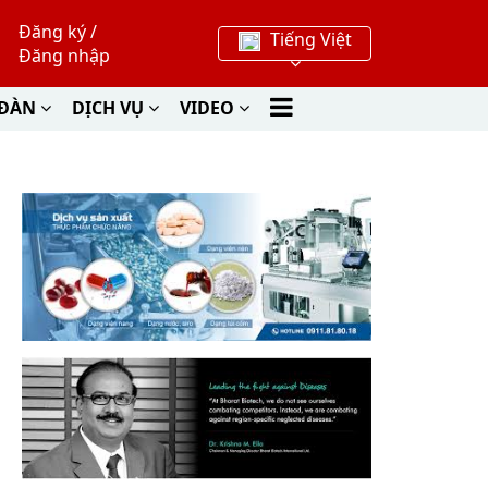
Đăng ký
/
Tiếng Việt
Đăng nhập
 ĐÀN
DỊCH VỤ
VIDEO