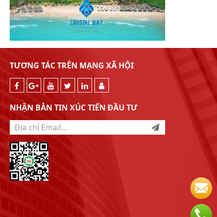
TƯƠNG TÁC TRÊN MẠNG XÃ HỘI
NHẬN BẢN TIN XÚC TIẾN ĐẦU TƯ