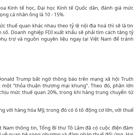
oa Kinh tế học, Đại học Kinh tế Quốc dân, đánh giá mức
ọng cá nhân ông là 10 - 15%.
 thuế quan khác nhau theo tỷ lệ nội địa hoá thì sẽ là tin
on số. Doanh nghiệp FDI xuất khẩu sẽ phải tìm cách tăng tỷ
phụ trợ và nguồn nguyên liệu ngay tại Việt Nam để tránh
 Donald Trump bất ngờ thông báo trên mạng xã hội Truth
c một “thỏa thuận thương mại khung”. Theo đó, phần lớn
chịu mức thuế quan 20%, trong khi hàng trung chuyển từ
ng với hàng hóa Mỹ, trong đó có ô tô động cơ lớn, với thuế
ệt Nam thông tin, Tổng Bí thư Tô Lâm đã có cuộc điện đàm
i về quan hệ song phương và đàm phán thuế đối ứng. Hai