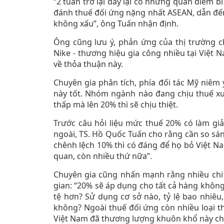
“2 tuần trở lại đây lại có những quan điểm 
đánh thuế đối ứng nặng nhất ASEAN, dẫn đến
không xấu”, ông Tuấn nhận định.
Ông cũng lưu ý, phản ứng của thị trường c
Nike - thương hiệu gia công nhiều tại Việt 
về thỏa thuận này.
Chuyên gia phân tích, phía đối tác Mỹ niêm 
này tốt. Nhóm ngành nào đang chịu thuế x
thấp mà lên 20% thì sẽ chịu thiệt.
Trước câu hỏi liệu mức thuế 20% có làm g
ngoài, TS. Hồ Quốc Tuấn cho rằng cần so sán
chênh lệch 10% thì có đáng để họ bỏ Việt N
quan, còn nhiều thứ nữa”.
Chuyên gia cũng nhấn mạnh rằng nhiều chi 
gian: “20% sẽ áp dụng cho tất cả hàng không
tệ hơn? Sử dụng cơ sở nào, tỷ lệ bao nhiêu
không? Ngoài thuế đối ứng còn nhiều loại t
Việt Nam đã thương lượng khuôn khổ này chư