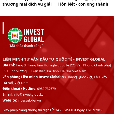
thương mại dịch vụ giải
Hòn Nét - con ong thành
trí
phố Cẩm Phả
LIÊN MINH TƯ VẤN ĐẦU TƯ QUỐC TẾ - INVEST GLOBAL
Địa chỉ:
Tầng 3, Trung tâm Hội nghị quốc tế ICC (Văn Phòng Chính phủ)
35 Hùng Vương, Điện Biên, Ba Đình, Hà Nội, Việt Nam.
Văn phòng Liên minh Invest Global:
98 Hoàng Quốc Việt, Cầu Giấy,
Hà Nội, Việt Nam
Điện thoại /
Hotline:
0982 737679
Email:
info@investglobal.vn
Website:
investglobal.vn
Giấy phép trang thông tin điện tử: 3450/GP-TTĐT ngày 12/07/2019