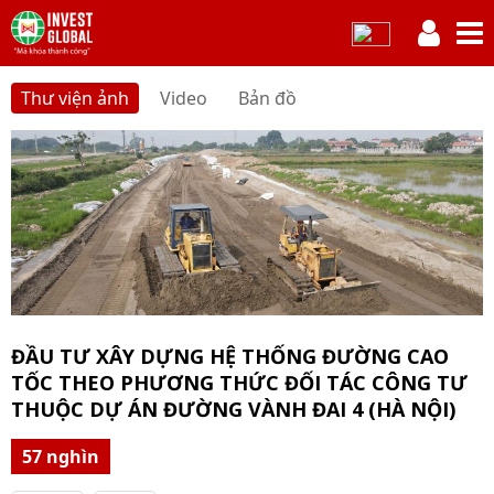
Thư viện ảnh
Video
Bản đồ
ĐẦU TƯ XÂY DỰNG HỆ THỐNG ĐƯỜNG CAO
TỐC THEO PHƯƠNG THỨC ĐỐI TÁC CÔNG TƯ
THUỘC DỰ ÁN ĐƯỜNG VÀNH ĐAI 4 (HÀ NỘI)
57 nghìn